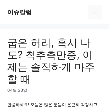
Skip
to
이슈칼럼
Menu
content
굽은 허리, 혹시 나
도? 척추측만증, 이
제는 솔직하게 마주
할 때
04월 23일
안녕하세요! 오늘은 많은 분들이 은근히 걱정하고